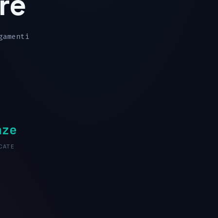
re
gamenti
nze
ICATE