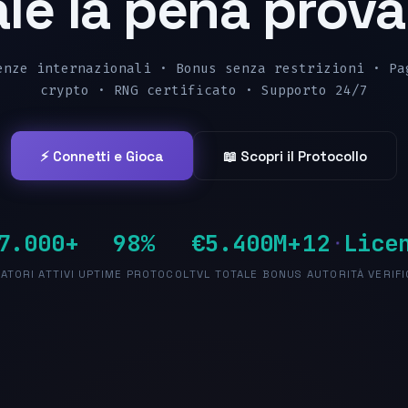
ale la pena prova
enze internazionali · Bonus senza restrizioni · Pa
crypto · RNG certificato · Supporto 24/7
⚡ Connetti e Gioca
📖 Scopri il Protocollo
7.000+
98%
€5.400M+
12 Lice
ATORI ATTIVI
UPTIME PROTOCOL
TVL TOTALE BONUS
AUTORITÀ VERIF