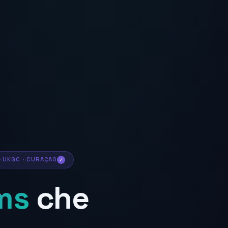
 UKGC · CURAÇAO
ms
che