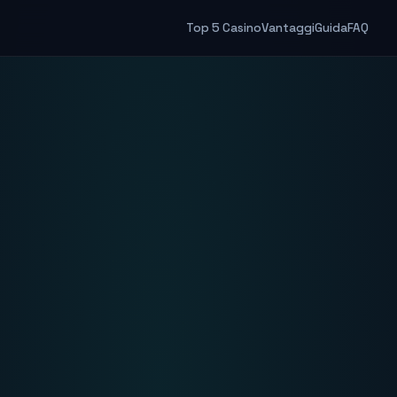
Top 5 Casino
Vantaggi
Guida
FAQ