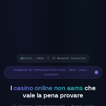
0x4F3c...8A2e | IT Network Connected
POWERED BY OFFSHORE PROTOCOL · MGA · UKGC ·
CURAÇAO
I
casino online non aams
che
vale la pena provare