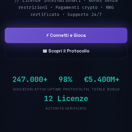
// Licenze internazionali · Bonus senza
restrizioni · Pagamenti crypto · RNG
certificato · Supporto 24/7
⚡ Connetti e Gioca
📖 Scopri il Protocollo
247.000+
98%
€5.400M+
GIOCATORI ATTIVI
UPTIME PROTOCOL
TVL TOTALE BONUS
12 Licenze
AUTORITÀ VERIFICATE