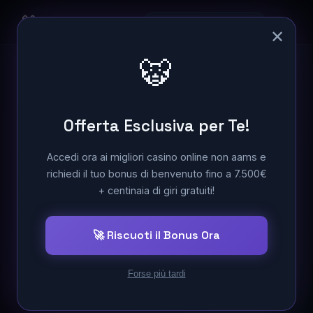
🐯
CasinoNonAAMS
RETE ATTIVA · IT 2026
✕
🐯
Offerta Esclusiva per Te!
Accedi ora ai migliori casino online non aams e
richiedi il tuo bonus di benvenuto fino a 7.500€
+ centinaia di giri gratuiti!
🚀 Riscuoti il Bonus Ora
Forse più tardi