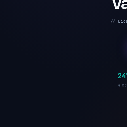
v
// Lic
24
GIOC