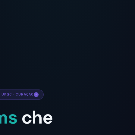
 UKGC · CURAÇAO
ms
che