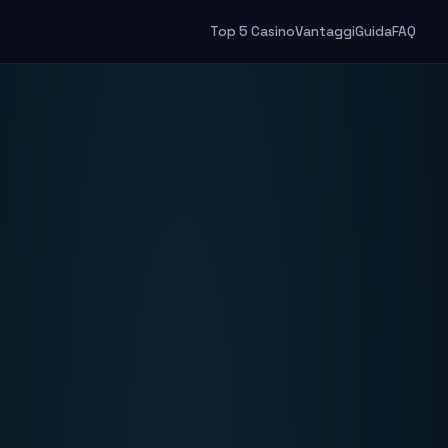
Top 5 Casino
Vantaggi
Guida
FAQ