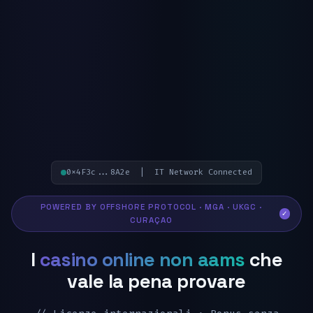
0x4F3c...8A2e | IT Network Connected
POWERED BY OFFSHORE PROTOCOL · MGA · UKGC ·
CURAÇAO
I
casino online non aams
che
vale la pena provare