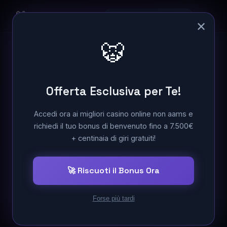
🐯
CasinoNonAAMS
RETE ATTIVA · IT 2026
✕
🐯
Offerta Esclusiva per Te!
Accedi ora ai migliori casino online non aams e
richiedi il tuo bonus di benvenuto fino a 7.500€
+ centinaia di giri gratuiti!
🚀 Riscuoti il Bonus Ora
Forse più tardi