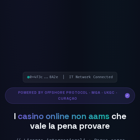
0x4F3c...8A2e | IT Network Connected
POWERED BY OFFSHORE PROTOCOL · MGA · UKGC ·
CURAÇAO
I
casino online non aams
che
vale la pena provare