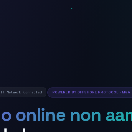
IT Network Connected
POWERED BY OFFSHORE PROTOCOL · MGA ·
no online non aa