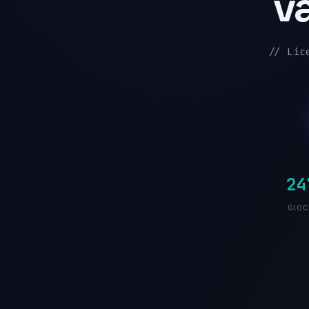
v
// Lic
24
GIOC