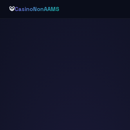
🐯
CasinoNonAAMS