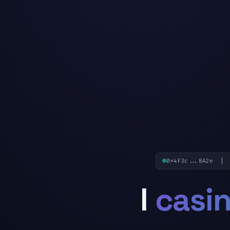
0x4F3c...8A2e | 
I
casi