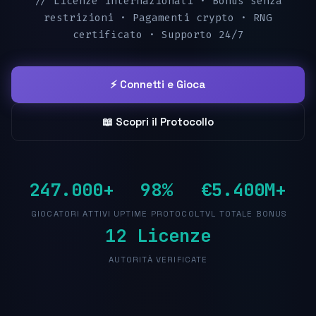
// Licenze internazionali · Bonus senza
restrizioni · Pagamenti crypto · RNG
certificato · Supporto 24/7
⚡ Connetti e Gioca
📖 Scopri il Protocollo
247.000+
98%
€5.400M+
GIOCATORI ATTIVI
UPTIME PROTOCOL
TVL TOTALE BONUS
12 Licenze
AUTORITÀ VERIFICATE