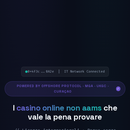
0x4F3c...8A2e | IT Network Connected
POWERED BY OFFSHORE PROTOCOL · MGA · UKGC ·
CURAÇAO
I
casino online non aams
che
vale la pena provare