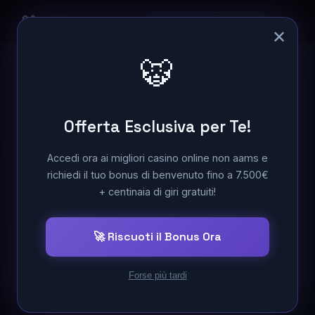
🐯
CasinoNonAAMS
RETE ATTIVA · IT 2026
✕
🐯
Offerta Esclusiva per Te!
Accedi ora ai migliori casino online non aams e
richiedi il tuo bonus di benvenuto fino a 7.500€
+ centinaia di giri gratuiti!
🚀 Riscuoti il Bonus Ora
Forse più tardi