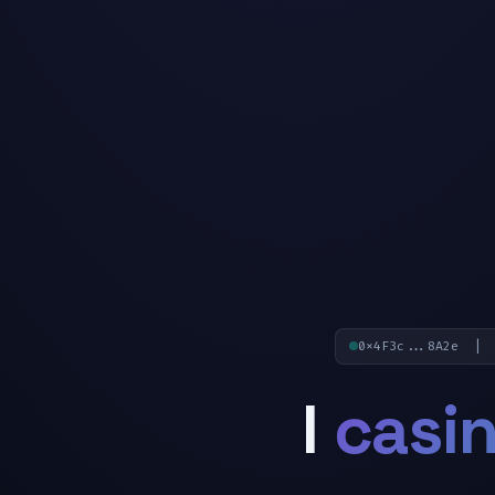
0x4F3c...8A2e | 
I
casi