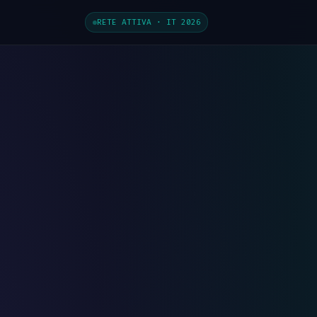
RETE ATTIVA · IT 2026