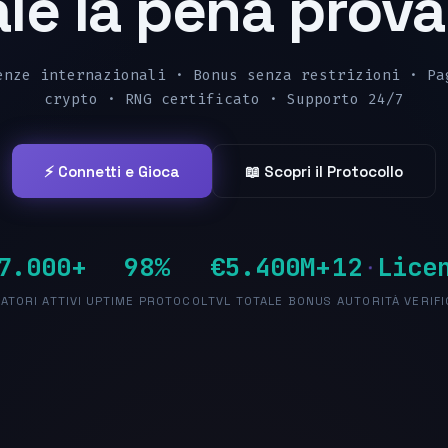
ale la pena prova
enze internazionali · Bonus senza restrizioni · Pa
crypto · RNG certificato · Supporto 24/7
⚡ Connetti e Gioca
📖 Scopri il Protocollo
7.000+
98%
€5.400M+
12 Lice
ATORI ATTIVI
UPTIME PROTOCOL
TVL TOTALE BONUS
AUTORITÀ VERIF