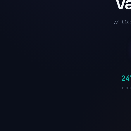
v
// Lic
24
GIOC