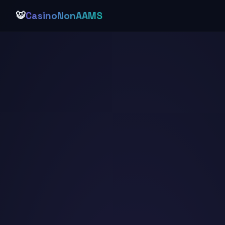
🐯
CasinoNonAAMS