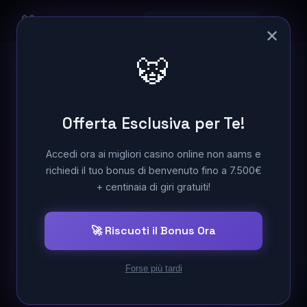
🐯
CasinoNonAAMS
RETE ATTIVA · IT 2026
✕
🐯
Offerta Esclusiva per Te!
Accedi ora ai migliori casino online non aams e
richiedi il tuo bonus di benvenuto fino a 7.500€
+ centinaia di giri gratuiti!
🚀 Riscuoti il Bonus Ora
Forse più tardi