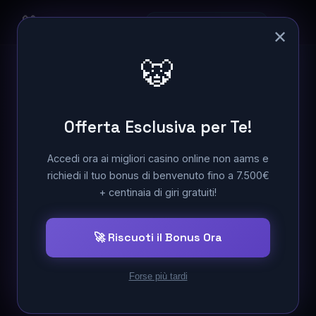
🐯
CasinoNonAAMS
RETE ATTIVA · IT 2026
✕
🐯
Offerta Esclusiva per Te!
Accedi ora ai migliori casino online non aams e
richiedi il tuo bonus di benvenuto fino a 7.500€
+ centinaia di giri gratuiti!
🚀 Riscuoti il Bonus Ora
Forse più tardi