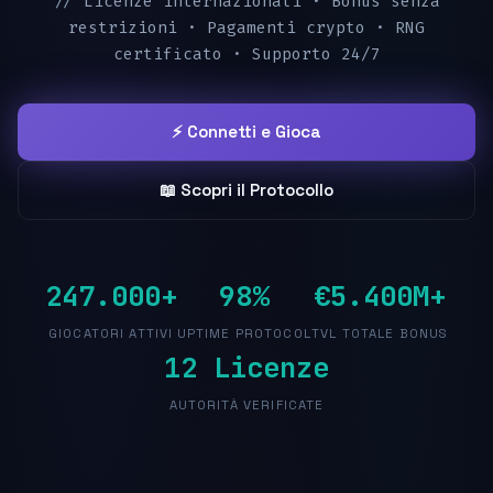
// Licenze internazionali · Bonus senza
restrizioni · Pagamenti crypto · RNG
certificato · Supporto 24/7
⚡ Connetti e Gioca
📖 Scopri il Protocollo
247.000+
98%
€5.400M+
GIOCATORI ATTIVI
UPTIME PROTOCOL
TVL TOTALE BONUS
12 Licenze
AUTORITÀ VERIFICATE